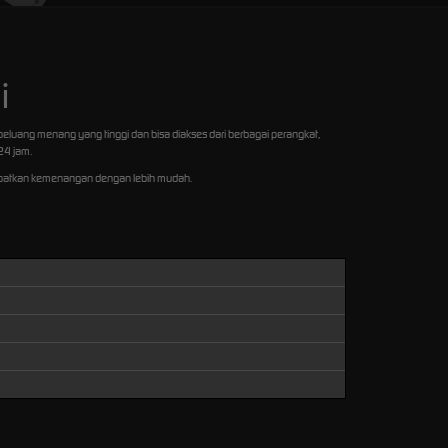
i
an peluang menang yang tinggi dan bisa diakses dari berbagai perangkat,
24 jam.
dapatkan kemenangan dengan lebih mudah.