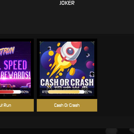
JOKER
80%
RTP
87%
ut Run
Cash Or Crash