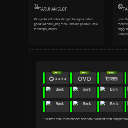
TARUHAN SLOT
TA
Penyedia slot online dengan beragam pilihan
Sportsb
game menarik yang memudahkan pemain untuk
menawar
mencapai jackpot
tinggi,
banyak 
* Selama bank maintenance dan bank offline deposit dan penarik