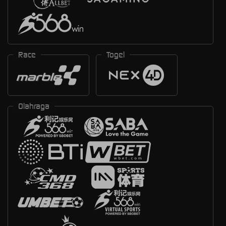
Race
Togel
Olahraga