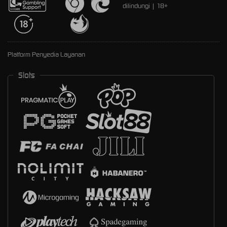
dilindungi | 18+
Platform Penyedia Layanan
Slots