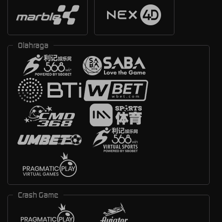
Olahraga
Crash Game