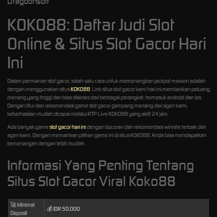
Dragoonsoft
KOKO88: Daftar Judi Slot
Online & Situs Slot Gacor Hari
Ini
Dalam permainan slot gacor, salah satu cara untuk memenangkan jackpot maxwin adalah
dengan menggunakan situs
KOKO88
. Link situs slot gacor kami hari ini memberikan peluang
menang yang tinggi dan bisa diakses dari berbagai perangkat, termasuk android dan ios.
Dengan fitur dan rekomendasi game slot gacor gampang menang dari agen kami,
keberhasilan mudah dicapai melalui RTP Live KOKO88 yang aktif 24 jam.
Ada banyak game
slot gacor hari ini
dengan bocoran dan rekomendasi winrate terbaik dari
agen kami. Dengan memainkan pilihan game ini di situs KOKO88, Anda bisa mendapatkan
kemenangan dengan lebih mudah.
Informasi Yang Penting Tentang
Situs Slot Gacor Viral Koko88
🚀 Minimal
💰 IDR 50,000
Deposit