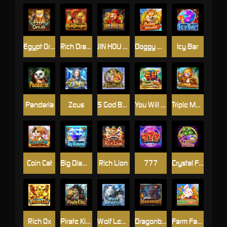
Egypt Oracle
Rich Dragon
JIN HOU YE
Doggy Wealth
Icy Bar
Pandaria
Zeus
5 God Beast
You Will Win
Triple Monkey
Coin Cat
Big Diamond
Rich Lion
777
Crystal Fruits
Rich Ox
Pirate King
Wolf Legend
Dragonburst
Farm Family