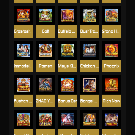
Greatest Circus
Golf
Buffalo Burst
Bust Treasury
Stone Hominid
Immortal Heroes
Roman
Maya King
Chicken Dinner
Phoenix
Fushen Coming
ZHAO YUN
Bonus Cat
Bengal Tiger
Rich Now