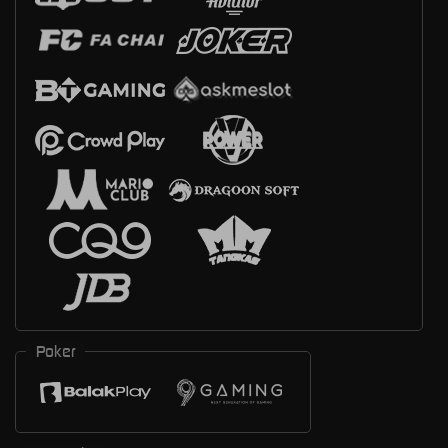
Poker