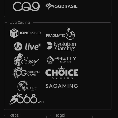
Live Casino
Race
Togel