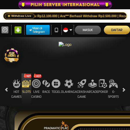
Withdraw Rp12.100.000 | Ara*** Berhasil Withdraw Rp2.500.000 | Reza*** Berhasil Withd
Withdraw Live
Main di
MASUK
DAFTAR
Telegram
HOT
SLOTS
LIVE
RACE
TOGEL
OLAHRAGA
CRASH
ARCADE
POKER
E-
SABUN
GAMES
CASINO
GAME
SPORTS
AYAM