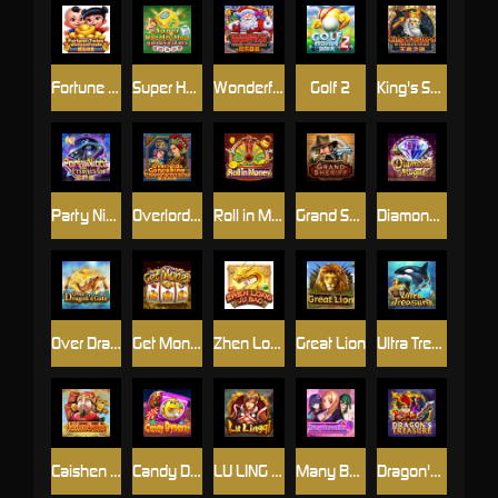
Fortune Twins
Super Hoo Hey How
Wonderful Christmas
Golf 2
King's Sword
Party Night
Overlord & Concubine
Roll in Money
Grand Sheriff
Diamond Mogul
Over Dragon's Gate
Get Money
Zhen Long Ju Bao
Great Lion
Ultra Treasure
Caishen Coming
Candy Dynasty
LU LING QI
Many Beauties
Dragon's Treasure