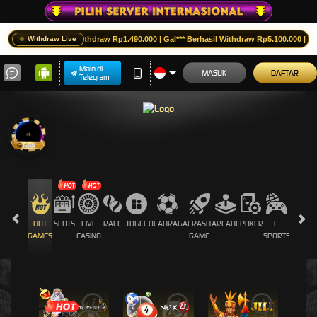
a*** Berhasil Withdraw Rp1.490.000 | Gal*** Berhasil Withdraw Rp5.100.000 | Fira*** B
Withdraw Live
Main di
MASUK
DAFTAR
Telegram
HOT
SLOTS
LIVE
RACE
TOGEL
OLAHRAGA
CRASH
ARCADE
POKER
E-
SABUN
GAMES
CASINO
GAME
SPORTS
AYAM
i
i
i