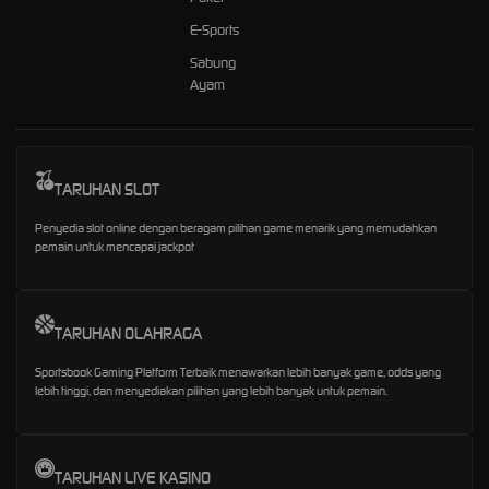
E-Sports
Sabung
Ayam
TARUHAN SLOT
Penyedia slot online dengan beragam pilihan game menarik yang memudahkan
pemain untuk mencapai jackpot
TARUHAN OLAHRAGA
Sportsbook Gaming Platform Terbaik menawarkan lebih banyak game, odds yang
lebih tinggi, dan menyediakan pilihan yang lebih banyak untuk pemain.
TARUHAN LIVE KASINO