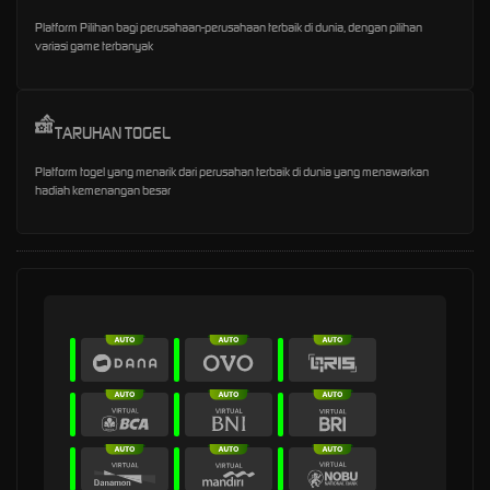
Platform Pilihan bagi perusahaan-perusahaan terbaik di dunia, dengan pilihan
variasi game terbanyak
TARUHAN TOGEL
Platform togel yang menarik dari perusahan terbaik di dunia yang menawarkan
hadiah kemenangan besar