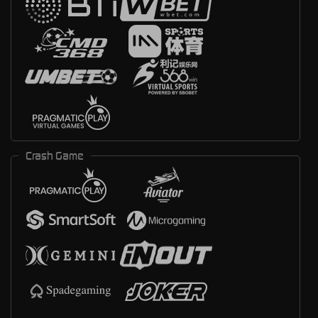
Crash Game