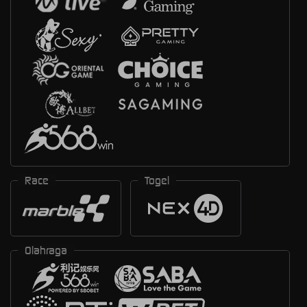
Race
Togel
Olahraga