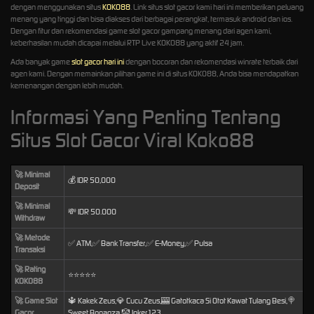
dengan menggunakan situs
KOKO88
. Link situs slot gacor kami hari ini memberikan peluang
menang yang tinggi dan bisa diakses dari berbagai perangkat, termasuk android dan ios.
Dengan fitur dan rekomendasi game slot gacor gampang menang dari agen kami,
keberhasilan mudah dicapai melalui RTP Live KOKO88 yang aktif 24 jam.
Ada banyak game
slot gacor hari ini
dengan bocoran dan rekomendasi winrate terbaik dari
agen kami. Dengan memainkan pilihan game ini di situs KOKO88, Anda bisa mendapatkan
kemenangan dengan lebih mudah.
Informasi Yang Penting Tentang
Situs Slot Gacor Viral Koko88
🚀 Minimal
💰 IDR 50,000
Deposit
🚀 Minimal
💸 IDR 50.000
Withdraw
🚀 Metode
✅ ATM,✅ Bank Transfer,✅ E-Money,✅ Pulsa
Transaksi
🚀 Rating
⭐⭐⭐⭐⭐
KOKO88
🚀 Game Slot
🔱 Kakek Zeus,💎 Cucu Zeus,🎰 Gatotkaca Si Otot Kawat Tulang Besi,🍭
Gacor
Sweet Bonanza,🤡 Joker123