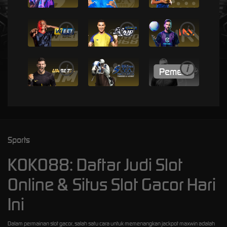
i
i
i
i
i
i
Sports
KOKO88: Daftar Judi Slot
Online & Situs Slot Gacor Hari
Ini
Dalam permainan slot gacor, salah satu cara untuk memenangkan jackpot maxwin adalah