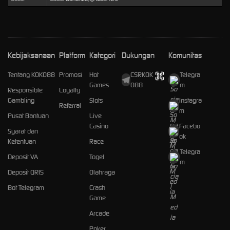
Kebijaksanaan
Platform
Kategori
Dukungan
Komunitas
Tentang KOKO88
Promosi
Hot
CSRKOK
Telegra
Games
O88
m
Responsible
Loyalty
Gambling
Slots
Instagra
Referral
m
Pusat Bantuan
Live
Casino
Facebo
Syarat dan
ok
Ketentuan
Race
Telegra
Deposit VA
Togel
m
Deposit QRIS
Olahraga
Bot Telegram
Crash
Game
Arcade
Poker