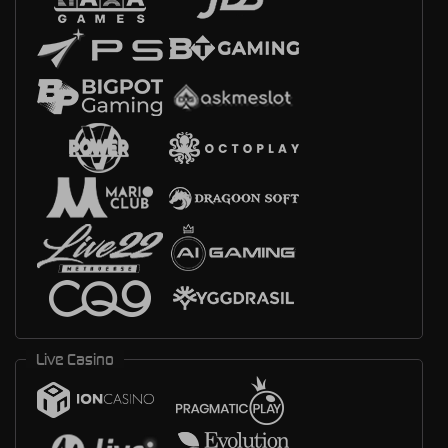
Live Casino