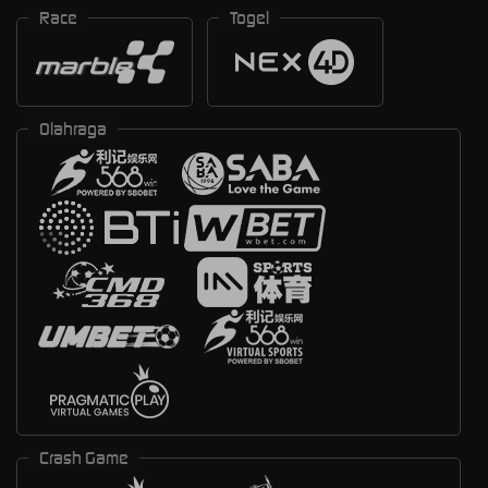
Race
Togel
Olahraga
Crash Game