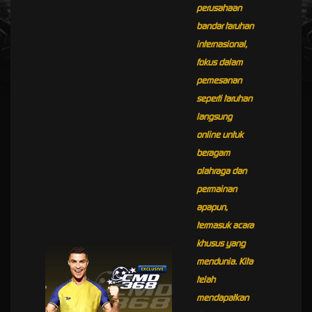
perusahaan
bandar taruhan
internasional,
fokus dalam
pemesanan
seperti taruhan
langsung
online untuk
beragam
olahraga dan
permainan
apapun,
termasuk acara
khusus yang
mendunia. Kita
telah
mendapatkan