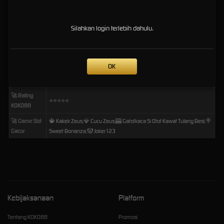
🚀 Minimal
💰 IDR 50,000
Silahkan login terlebih dahulu.
Deposit
🚀 Minimal
💸 IDR 50.000
Withdraw
OK
🚀 Metode
✅ ATM,✅ Bank Transfer,✅ E-Money,✅ Pulsa
Transaksi
🚀 Rating
⭐⭐⭐⭐⭐
KOKO88
🚀 Game Slot
🔱 Kakek Zeus,💎 Cucu Zeus,🎰 Gatotkaca Si Otot Kawat Tulang Besi,🍭
Gacor
Sweet Bonanza,🤡 Joker123
Kebijaksanaan
Platform
Tentang KOKO88
Promosi