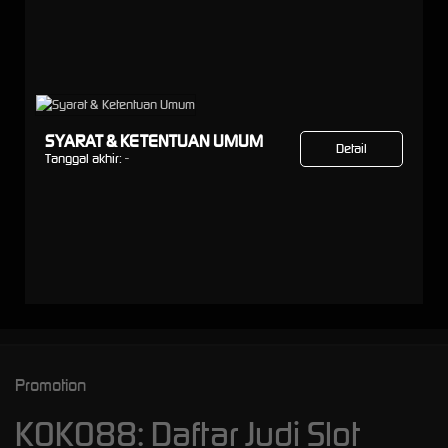
SYARAT & KETENTUAN UMUM
Detail
Tanggal akhir:
-
Promotion
KOKO88: Daftar Judi Slot