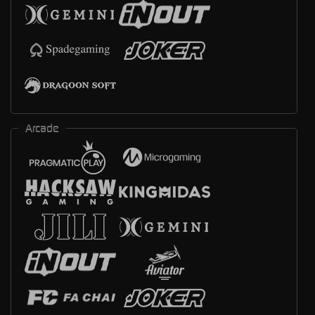
Arcade