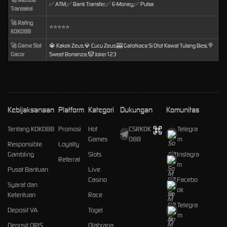
✅ ATM,✅ Bank Transfer,✅ E-Money,✅ Pulsa
Transaksi
🚀 Rating
⭐⭐⭐⭐⭐
KOKO88
🚀 Game Slot
🔱 Kakek Zeus,💎 Cucu Zeus,🎰 Gatotkaca Si Otot Kawat Tulang Besi,🍭
Gacor
Sweet Bonanza,🤡 Joker123
Kebijaksanaan
Platform
Kategori
Dukungan
Komunitas
Tentang KOKO88
Promosi
Hot
CSRKOK
Telegra
Games
O88
m
Responsible
Loyalty
Gambling
Slots
Instagra
Referral
m
Pusat Bantuan
Live
Casino
Facebo
Syarat dan
ok
Ketentuan
Race
Telegra
Deposit VA
Togel
m
Deposit QRIS
Olahraga