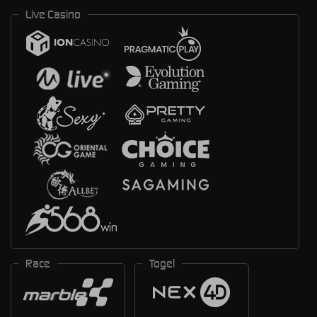
Live Casino
Race
Togel