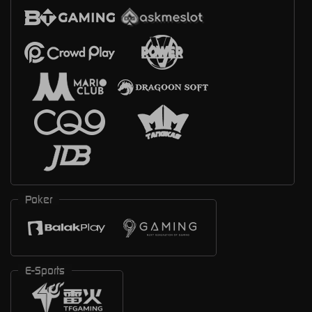
Poker
E-Sports