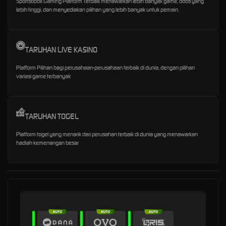
Sportsbook Gaming Platform Terbaik menawarkan lebih banyak game, odds yang
lebih tinggi, dan menyediakan pilihan yang lebih banyak untuk pemain.
TARUHAN LIVE KASINO
Platform Pilihan bagi perusahaan-perusahaan terbaik di dunia, dengan pilihan
variasi game terbanyak
TARUHAN TOGEL
Platform togel yang menarik dari perusahan terbaik di dunia yang menawarkan
hadiah kemenangan besar