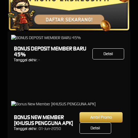
BONUS DEPOSIT MEMBER BARU
45%
Detail
Tanggal akhir:
-
BONUS NEW MEMBER
Ambil Promo
[KHUSUS PENGGUNA APK]
Detail
Tanggal akhir:
01-Jun-2050