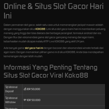
Online & Situs Slot Gacor Hari
Ini
Dalam permainan slot gacor, salah satu cara untuk memenangkan jackpot maxwin adalah
dengan menggunakan situs
KOKO88
. Link situs slot gacor kami hari ini memberikan peluang
menang yang tinggi dan bisa diakses dari berbagai perangkat, termasuk android dan ios.
Dengan fitur dan rekomendasi game slot gacor gampang menang dari agen kami,
keberhasilan mudah dicapai melalui RTP Live KOKO88 yang aktif 24 jam.
Ada banyak game
slot gacor hari ini
dengan bocoran dan rekomendasi winrate terbaik dari
agen kami. Dengan memainkan pilihan game ini di situs KOKO88, Anda bisa mendapatkan
kemenangan dengan lebih mudah.
Informasi Yang Penting Tentang
Situs Slot Gacor Viral Koko88
🚀 Minimal
💰 IDR 50,000
Deposit
🚀 Minimal
💸 IDR 50.000
Withdraw
🚀 Metode