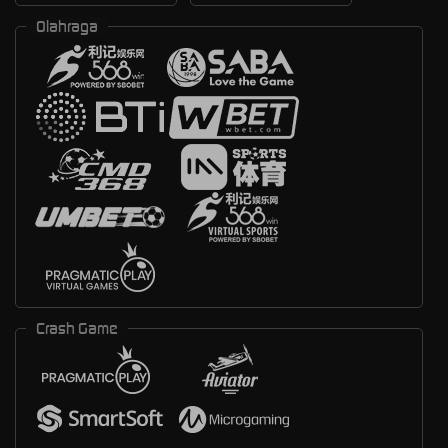
Olahraga
Crash Game